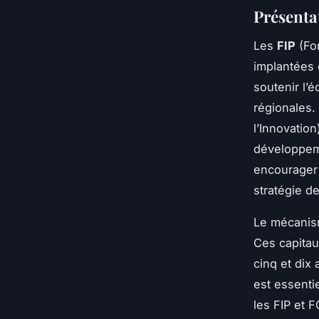
Présentat
Les
FIP
(Fon
implantées 
soutenir l’
régionales. 
l’Innovatio
développeme
encourager 
stratégie d
Le mécanism
Ces capita
cinq et dix
est essentie
les FIP et F