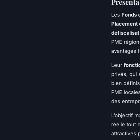
Présentat
Les
Fonds d
Placement d
défiscalisat
PME régiona
avantages f
Leur
fonct
privés, qui
bien défini
PME locales
des entrepr
L’objectif m
réelle tout
attractives 