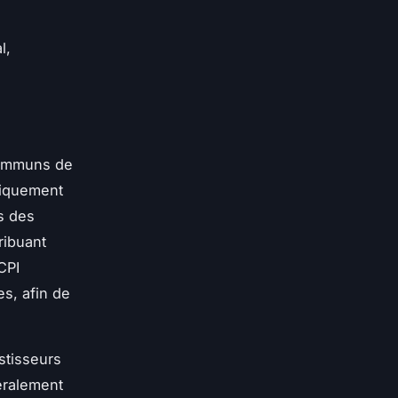
l,
ommuns de
iquement
s des
ribuant
CPI
s, afin de
stisseurs
éralement