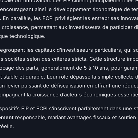
locale ou l’innovation. Les FIP ciblent principalement les
 encourageant ainsi le développement économique de terr
 En parallèle, les FCPI privilégient les entreprises innova
e croissance, permettant aux investisseurs de participer 
que technologique.
egroupent les capitaux d’investisseurs particuliers, qui s
es sociétés selon des critères stricts. Cette structure im
ocage des parts, généralement de 5 à 10 ans, pour garant
stable et durable. Leur rôle dépasse la simple collecte d
un levier puissant de défiscalisation en offrant une réduct
ompagnant la croissance d’acteurs économiques essentie
ispositifs FIP et FCPI s’inscrivent parfaitement dans une s
sement
responsable, mariant avantages fiscaux et soutien 
éelle.