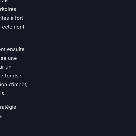
 PME
itoires
ntes à fort
directement
ont ensuite
pose une
ir un
e fonds :
ion d’impôt,
ls.
tratégie
à