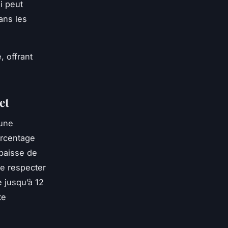
i peut
ans les
, offrant
et
 une
urcentage
 baisse de
de respecter
 jusqu’à 12
te