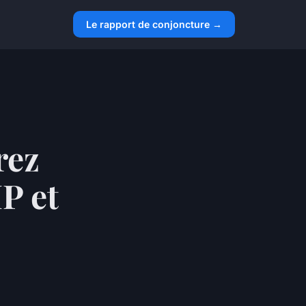
Le rapport de conjoncture →
rez
P et