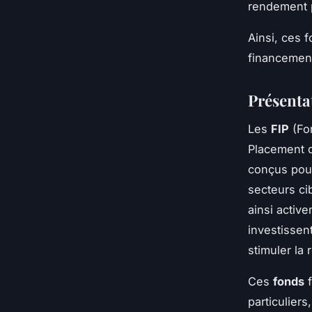
rendement 
Ainsi, ces 
financement 
Présentat
Les
FIP
(Fon
Placement d
conçus pour
secteurs ci
ainsi activ
investissen
stimuler la
Ces
fonds
f
particulier