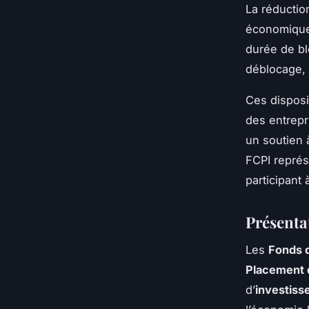
La réductio
économique 
durée de bl
déblocage, 
Ces disposi
des entrepri
un soutien à
FCPI représ
participant
Présentat
Les
Fonds d
Placement d
d’
investis