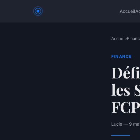
Accueil
A
Accueil
›
Financ
FINANCE
Défi
les 
FCP
Lucie — 9 mai