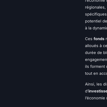
l’économie 
régionales,
spécifiques.
potentiel d
à la dynami
Ces
fonds
r
alloués à c
durée de bl
engagement 
ils forment 
tout en acc
Ainsi, les d
d’
investis
l’économie r