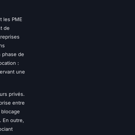
nt les PME
t de
treprises
ns
n phase de
cation :
servant une
urs privés.
rise entre
e blocage
. En outre,
ociant