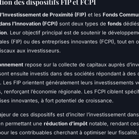
ion des dispositifs FIP et FCPI
’Investissement de Proximité (FIP)
et les
Fonds Commu
ans l’Innovation (FCPI)
sont deux types de
fonds
dédiés
ion
. Leur objectif principal est de soutenir le développe
les (FIP) ou des entreprises innovantes (FCPI), tout en o
iscaux aux investisseurs.
ionnement
repose sur la collecte de capitaux auprès d’inv
 sont ensuite investis dans des sociétés répondant à des c
s. Les FIP orientent généralement leurs investissements 
, renforçant l’économie régionale. Les FCPI ciblent spéc
ises innovantes, à fort potentiel de croissance.
ajeur de ces dispositifs est d’inciter l’investissement dan
 en permettant une
réduction d’impôt
notable, rendant ces
pour les contribuables cherchant à optimiser leur fiscalit