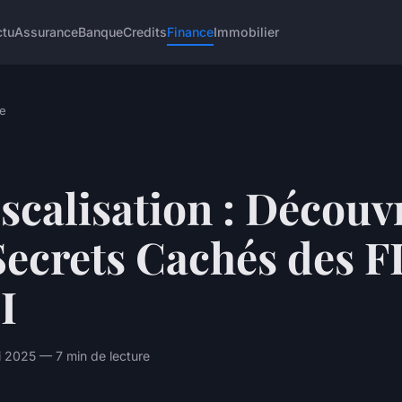
ctu
Assurance
Banque
Credits
Finance
Immobilier
e
scalisation : Découv
Secrets Cachés des FI
I
 2025 — 7 min de lecture