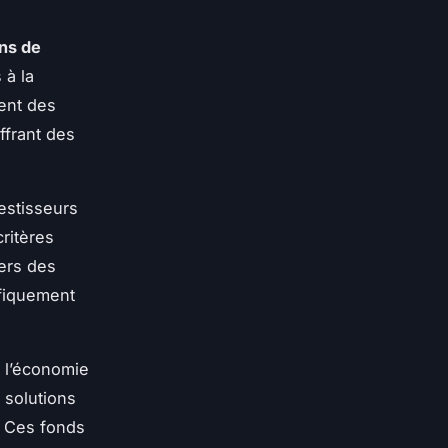
ns de
 à la
ment des
ffrant des
estisseurs
ritères
vers des
ifiquement
s l’économie
 solutions
é. Ces fonds