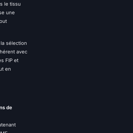
s le tissu
ose une
out
la sélection
ohérent avec
es FIP et
ut en
ns de
utenant