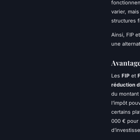
fonctionnen
varier, mai
structures 
Ainsi, FIP e
une alterna
Avantages
Les
FIP
et
réduction d
du montant 
l’impôt pou
certains pl
000 € pour 
d’investiss