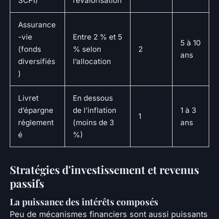
SCPI)
revalorisation
Assurance
-vie
Entre 2 % et 5
5 à 10
(fonds
% selon
2
ans
diversifiés
l’allocation
)
Livret
En dessous
d’épargne
de l’inflation
1 à 3
1
réglement
(moins de 3
ans
é
%)
Stratégies d'investissement et revenus
passifs
La puissance des intérêts composés
Peu de mécanismes financiers sont aussi puissants