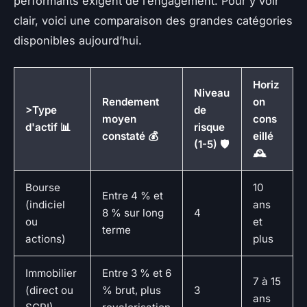
performants exigent de l’engagement. Pour y voir
clair, voici une comparaison des grandes catégories
disponibles aujourd’hui.
Horiz
Niveau
Rendement
on
>Type
de
moyen
cons
d'actif 📊
risque
constaté 💰
eillé
(1-5) 🛡️
🕰️
Bourse
10
Entre 4 % et
(indiciel
ans
8 % sur long
4
ou
et
terme
actions)
plus
Immobilier
Entre 3 % et 6
7 à 15
(direct ou
% brut, plus
3
ans